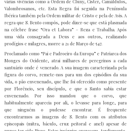
várias vivências como a Ordem de Cluny, Cister, Camáldulos,
Valombrosanos, etc. Esta Regra foi seguida na Península
Ibérica também pela Ordem militar de Cristo e pela de Avis. A
regra que S. Bento compôs, pode dizer-se que está plasmada
na célebre frase “Ora et Labora” – Reza e Trabalha. Após
uma vida consagrada a Deus e aos outros, realizando
prodígios e milagres, morre a 21 de Março de 547.
Proclamado como “Pai e Padroeiro da Europa” e Patriarca dos
Monges do Ocidente, atrai milhares de peregrinos a cada
santuário onde é venerado. A sua imagem caracterizada pela
figura do corvo, remete-nos para um dos episódios da sua
vida, o pão envenenado, que lhe foi oferecido como presente
por Florêncio, seu discípulo, e que o Santo sabia estar
envenenado. Por isso mandou que o corvo, que
habitualmente aparecia por ali, o levasse para longe, para
que ninguém o pudesse encontrar. É frequente
encontrarmos as imagens de S. Bento com os atributos
episcopais (mitra, báculo, cruz peitoral e anel) apesar de
nunca ter sido Bispo. Estas insígnias aparecem, tardiamente,