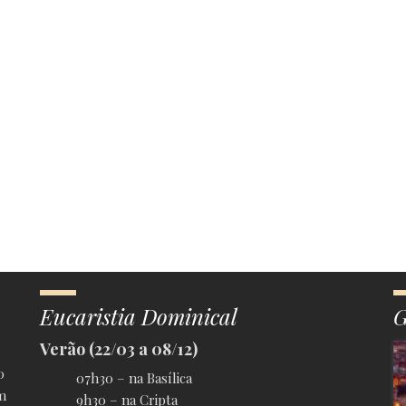
Eucaristia Dominical
G
Verão (22/03 a 08/12)
0
07h30 – na Basílica
m
9h30 – na Cripta