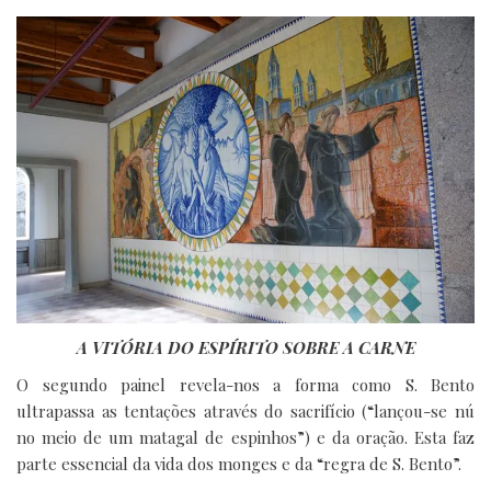
A VITÓRIA DO ESPÍRITO SOBRE A CARNE
O segundo painel revela-nos a forma como S. Bento
ultrapassa as tentações através do sacrifício (“lançou-se nú
no meio de um matagal de espinhos”) e da oração. Esta faz
parte essencial da vida dos monges e da “regra de S. Bento”.