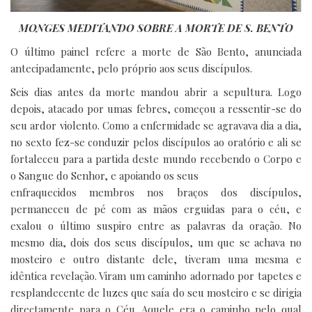
MONGES MEDITANDO SOBRE A MORTE DE S. BENTO
O último painel refere a morte de São Bento, anunciada
antecipadamente, pelo próprio aos seus discípulos.
Seis dias antes da morte mandou abrir a sepultura. Logo
depois, atacado por umas febres, começou a ressentir-se do
seu ardor violento. Como a enfermidade se agravava dia a dia,
no sexto fez-se conduzir pelos discípulos ao oratório e ali se
fortaleceu para a partida deste mundo recebendo o Corpo e
o Sangue do Senhor, e apoiando os seus
enfraquecidos membros nos braços dos discípulos,
permaneceu de pé com as mãos erguidas para o céu, e
exalou o último suspiro entre as palavras da oração. No
mesmo dia, dois dos seus discípulos, um que se achava no
mosteiro e outro distante dele, tiveram uma mesma e
idêntica revelação. Viram um caminho adornado por tapetes e
resplandecente de luzes que saía do seu mosteiro e se dirigia
directamente para o Céu. Aquele era o caminho pelo qual