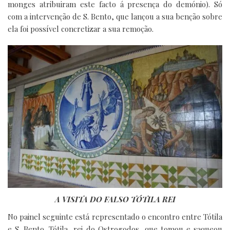
monges atribuiram este facto á presença do demónio). Só
com a intervenção de S. Bento, que lançou a sua benção sobre
ela foi possível concretizar a sua remoção.
A VISITA DO FALSO TÓTILA REI
No painel seguinte está representado o encontro entre Tótila
e S. Bento. Tótila, rei do Ostrogodos, que tomou e saqueou