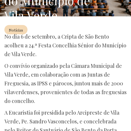
do Município de
HOTEL
Vila Verde
RESTAURANTE
Notícias
10/09/2024
No dia 6 de setembro, a Cripta de São Bento
acolheu a 24.ª Festa Concelhia Sénior do Município
de Vila Verde.
O convívio organizado pela Câmara Municipal de
Vila Verde, em colaboração com as Juntas de
Freguesia, as IPSS e párocos, juntou mais de 2000
vilaverdenses, provenientes de todas as freguesias
do concelho.
A Eucaristia foi presidida pelo Arcipreste de Vila
Verde, Pe. Sandro Vasconcelos, e concelebrada
pelo Reitor do Santuário de São Bento da Porta