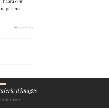
, ficará com
ticipar em
1536 Views
alerie d'images
ien de trouvé