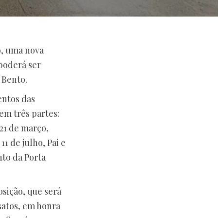
o, uma nova
poderá ser
 Bento.
entos das
em três partes:
 21 de março,
1 de julho, Pai e
nto da Porta
osição, que será
satos, em honra