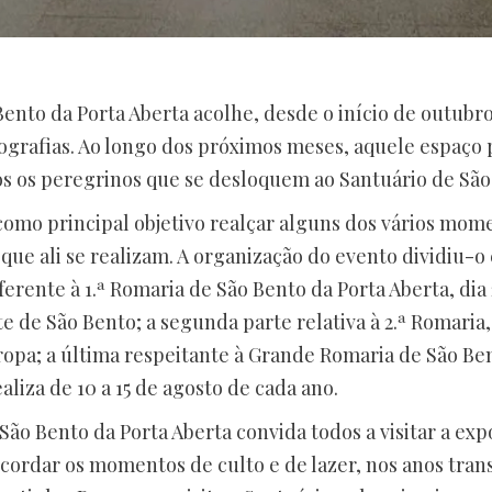
Bento da Porta Aberta acolhe, desde o início de outubr
ografias. Ao longo dos próximos meses, aquele espaço 
os os peregrinos que se desloquem ao Santuário de São
 como principal objetivo realçar alguns dos vários mom
que ali se realizam. A organização do evento dividiu-o 
erente à 1.ª Romaria de São Bento da Porta Aberta, dia
 de São Bento; a segunda parte relativa à 2.ª Romaria, 1
opa; a última respeitante à Grande Romaria de São Be
aliza de 10 a 15 de agosto de cada ano.
ão Bento da Porta Aberta convida todos a visitar a exp
cordar os momentos de culto e de lazer, nos anos tran