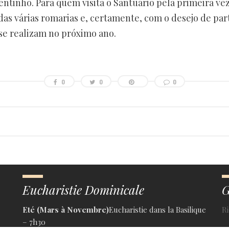
ntinho. Para quem visita o Santuário pela primeira vez
as várias romarias e, certamente, com o desejo de par
se realizam no próximo ano.
0
0
0
Eucharistie Dominicale
G
Eté (Mars à Novembre)
Eucharistie dans la Basilique
R
– 7h30