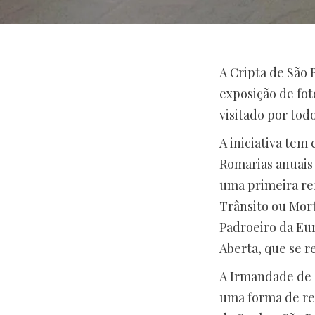
A Cripta de São 
exposição de fot
visitado por tod
A iniciativa tem
Romarias anuais 
uma primeira ref
Trânsito ou Morte
Padroeiro da Eur
Aberta, que se re
A Irmandade de S
uma forma de re