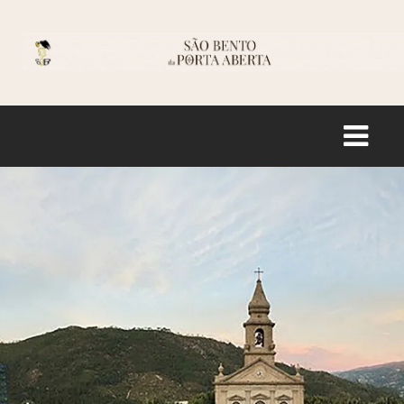
Logo
ACCUEIL
HISTOIRE
SANCTUAIRE
INFORMATION
BOUTIQUE