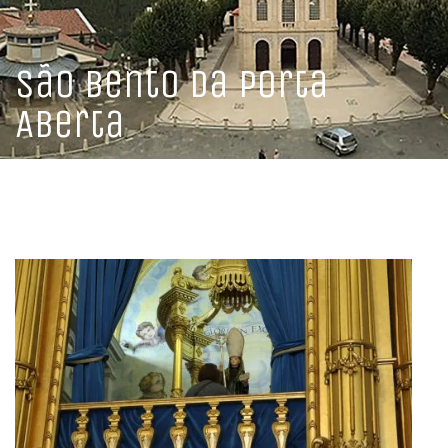
HÔTEL
RESTAURANT
São Bento da Porta
Aberta